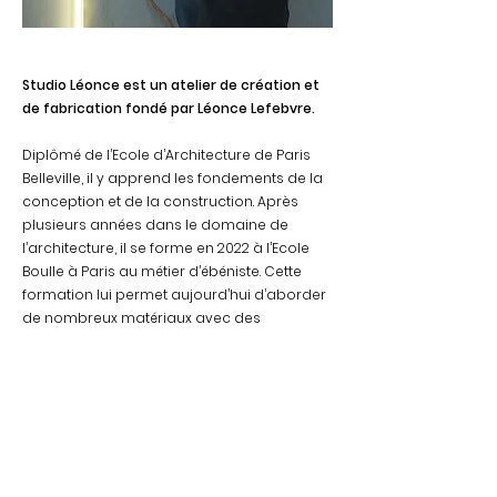
Studio Léonce est un atelier de création et
de fabrication fondé par Léonce Lefebvre.
Diplômé de l’Ecole d’Architecture de Paris
Belleville, il y apprend les fondements de la
conception et de la construction. Après
plusieurs années dans le domaine de
l’architecture, il se forme en 2022 à l’Ecole
Boulle à Paris au métier d’ébéniste. Cette
formation lui permet aujourd’hui d’aborder
de nombreux matériaux avec des
techniques issues de l’ébénisterie, afin de
donner vie à ses idées et concepts de
mobilier contemporain.
Aujourd'hui, dans son propre atelier de
design et de fabrication
il vise à
reconnecter l’acte de faire et celui de