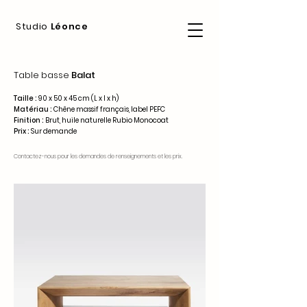
Studio
Léonce
Table basse
Balat
Taille :
90 x 50
x 45 cm (L x l x h)
Mat
ériau :
Chêne massif frança
is, label PEFC
Finition :
Brut, huile naturelle Rubio Monocoat
Prix :
Sur demande
Contactez-nous pour les demandes de renseignements et les prix.