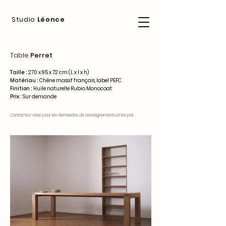
Studio
Léonce
Table
Perret
Taille :
270 x 95
x 72 cm (L x l x h)
Mat
ériau :
Chêne massif frança
is, label PEFC
Finition :
Huile naturelle Rubio Monocoat
Prix :
Sur demande
Contactez-nous pour les demandes de renseignements et les prix.