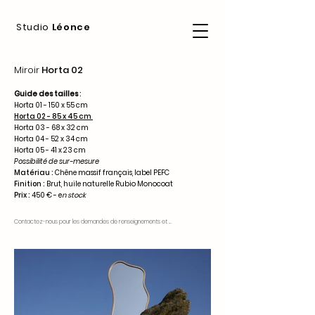
Studio
Léonce
Miroir
H
orta 02
Guide des tailles
:
Horta 01 - 150 x 55 cm
Horta 02 - 85 x 45 cm
Horta 03 - 68 x 32 cm
Horta 04 - 52 x 34 cm
Horta 05 - 41 x 23 cm
Possibilité de sur-mesure
Mat
ériau :
Chêne massif frança
is, label PEFC
Finition :
Brut, huile naturelle Rubio Monocoat
Prix :
450 € - e
n stock
Contactez-nous pour les demandes de renseignements et les prix.