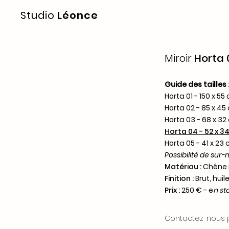
Studio
Léonce
Miroir
H
orta 
Guide des tailles
Horta 01 - 150 x 5
Horta 02 - 85 x 4
Horta 03 - 68 x 3
Horta 04 - 52 x 
Horta 05 - 41 x 23
Possibilité de sur
Mat
ériau :
Chêne 
Finition :
Brut, hui
Prix :
250 € - e
n st
Contactez-nous p