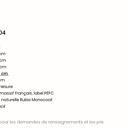
04
:
5 cm
5 cm
2 cm
34 cm
 cm
-mesure
massif frança
is, label PEFC
le naturelle Rubio Monocoat
ock
our les demandes de renseignements et les prix.